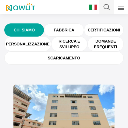
Italiano
CHI SIAMO
FABBRICA
CERTIFICAZIONI
English
RICERCA E
DOMANDE
PERSONALIZZAZIONE
SVILUPPO
FREQUENTI
Français
SCARICAMENTO
Deutsch
Italiano
Pусский
Español
Português